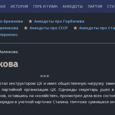
ИКИ
ИСТОРИЯ
ГЕРБ И ГИМН
АНЕКДОТЫ
ПАРТИЯ
СТА
о Брежнева
Анекдоты про Горбачева
аленкова
Анекдоты про СССР
Анекдоты про Ст
Черненко
Маленкова
кова
отал инструктором ЦК и имел общественную нагрузку заме
й партийной организации ЦК. Однажды секретарь ушел в 
ов, оставшись на «хозяйстве», просмотрел дела всех состо
порядок в учетной карточке Сталина. Ничтоже сумняшеся он