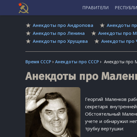
ПРАВИТЕЛИ
РЕСПУБЛ
Skip
Анекдоты про Андропова
Анекдоты пр
to
content
Анекдоты про Ленина
Анекдоты про М
Анекдоты про Хрущева
Анекдоты про 
›
›
Время СССР
Анекдоты про СССР
Анекдоты про 
Анекдоты про Мален
Георгий Маленков раб
секретаря внутренне
Обстоятельный Маленк
учете и обнаружил не
трубку вертушки: