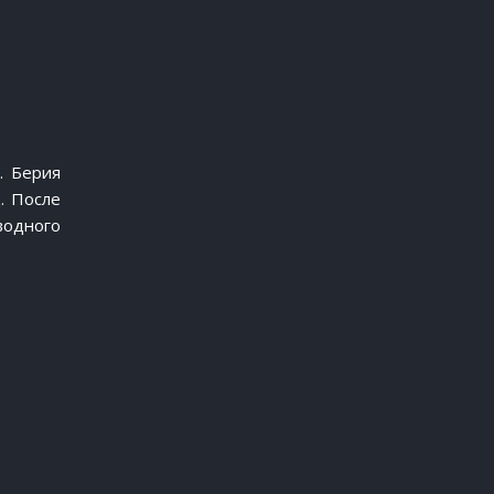
. Берия
. После
водного