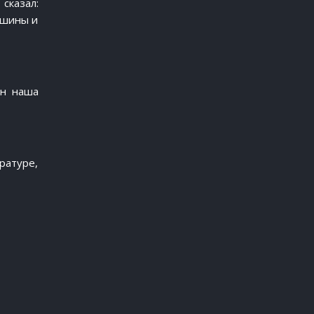
сказал:
ашины и
он наша
ратуре,