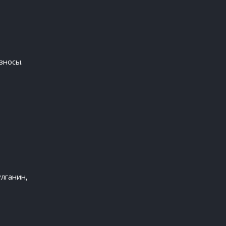
зносы.
лганин,