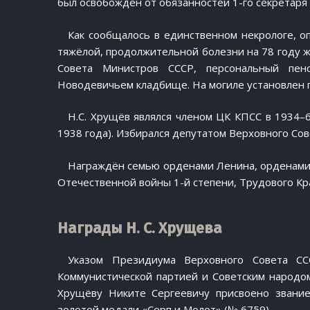
был освобождён от обязанностей 1-го секретаря
Как сообщалось в единственном некрологе, о
тяжёлой, продолжительной болезни на 78 году 
Совета Министров СССР, персональный пен
Новодевичьем кладбище. На могиле установлен п
Н.С. Хрущёв являлся членом ЦК КПСС в 1934–
1938 года). Избирался депутатом Верховного Сов
Награждён семью орденами Ленина, орденами С
Отечественной войны 1-й степени, Трудового Кр
Награды Н. С. Хрущева
Указом Президиума Верховного Совета С
Коммунистической партией и Советским народом
Хрущёву Никите Сергеевичу присвоено звание
золотой медали «Серп и Молот» (№ 6759).