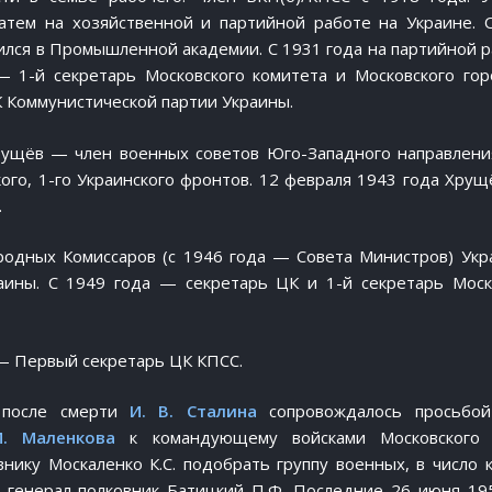
атем на хозяйственной и партийной работе на Украине. 
чился в Промышленной академии. С 1931 года на партийной р
— 1-й секретарь Московского комитета и Московского гор
К Коммунистической партии Украины.
рущёв — член военных советов Юго-Западного направлени
ого, 1-го Украинского фронтов. 12 февраля 1943 года Хрущё
.
одных Комиссаров (с 1946 года — Совета Министров) Укр
аины. С 1949 года — секретарь ЦК и 1-й секретарь Моск
 — Первый секретарь ЦК КПСС.
 после смерти
И. В. Сталина
сопровождалось просьбой
М. Маленкова
к командующему войсками Московского 
нику Москаленко К.С. подобрать группу военных, в число 
 генерал-полковник Батицкий П.Ф. Последние 26 июня 19