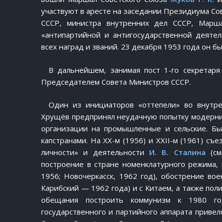
участвуют в аресте на заседании Президиума С
СССР, министра внутренних дел СССР, Марш
«антипартийной и антигосударственной деятел
всех наград и званий. 23 декабря 1953 года он бы
В дальнейшем, занимая пост 1-го секретаря
Председателем Совета Министров СССР.
Один из инициаторов «оттепели» во внутре
Хрущёв предпринял неудачную попытку модерни
организации на промышленные и сельские. Бы
капстранами. На XX-м (1956) и XXII-м (1961) съ
личности» и деятельности
И. В. Сталина
(с
построение в стране номенклатурного режима, 
1956; Новочеркасск, 1962 год), обострение во
Карибский — 1962 года) и с Китаем, а также пол
обещания построить коммунизм к 1980 год
государственного и партийного аппарата привел