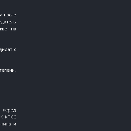
а после
едатель
кве на
дидат с
тепени,
 перед
ЦК КПСС
енина и