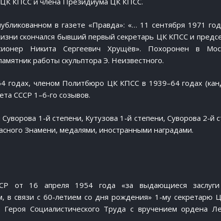
 ЦК КПСС и члена Президиума ЦК КПСС.
публикованном в газете «Правда»:
«… 11 сентября 1971 год
жизни скончался бывший первый секретарь ЦК КПСС и предс
сионер Никита Сергеевич Хрущёв»
. Похоронен в Мос
амятник работы скульптора Э. Неизвестного.
64 годах, членом Политбюро ЦК КПСС в 1939–64 годах (кан
ета СССР 1–6-го созывов.
уворова 1-й степени, Кутузова 1-й степени, Суворова 2-й с
асного Знамени, медалями, иностранными наградами.
ССР от 16 апреля 1954 года «за выдающиеся заслуги
, в связи с 60-летием со дня рождения» 1-му секретарю 
 Героя Социалистического Труда с вручением ордена Л