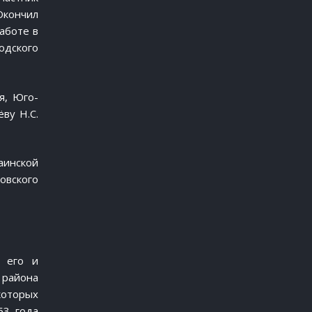
Окончил
аботе в
одского
я, Юго-
ву Н.С.
аинской
овского
 его и
района
которых
53 года