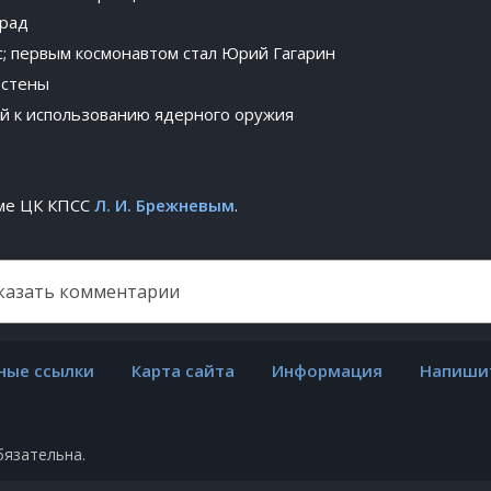
град
с; первым космонавтом стал Юрий Гагарин
 стены
й к использованию ядерного оружия
уме ЦК КПСС
Л. И. Брежневым
.
казать комментарии
ные ссылки
Карта сайта
Информация
Напиши
бязательна.