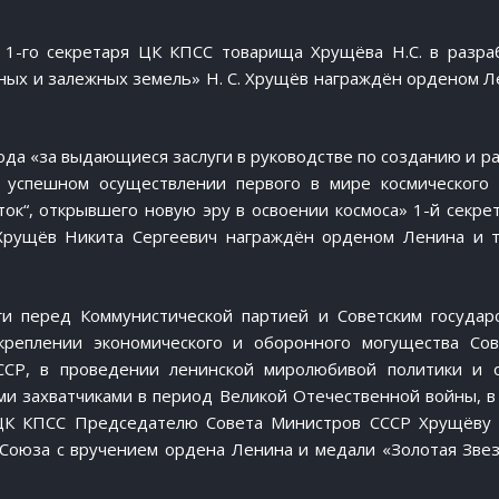
 1-го секретаря ЦК КПСС товарища Хрущёва Н.С. в разра
ых и залежных земель» Н. С. Хрущёв награждён орденом Л
ода «за выдающиеся заслуги в руководстве по созданию и р
и успешном осуществлении первого в мире космического
ток“, открывшего новую эру в освоении космоса» 1-й секре
Хрущёв Никита Сергеевич награждён орденом Ленина и 
и перед Коммунистической партией и Советским государ
укреплении экономического и оборонного могущества Сов
ССР, в проведении ленинской миролюбивой политики и 
ми захватчиками в период Великой Отечественной войны, в 
 ЦК КПСС Председателю Совета Министров СССР Хрущёву
 Союза с вручением ордена Ленина и медали «Золотая Зве