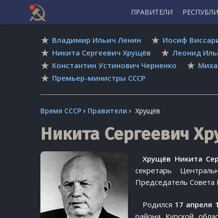
ПРАВИТЕЛИ
РЕСПУБЛ
Skip
Владимир Ильич Ленин
Иосиф Виссар
to
content
Никита Сергеевич Хрущёв
Леонид Иль
Константин Устинович Черненко
Миха
Премьер-министры СССР
›
›
Время СССР
Правители
Хрущёв
Никита Сергеевич Х
Хрущёв Никита Се
секретарь Централь
Председатель Совета 
Родился
17 апреля 
района Курской обла