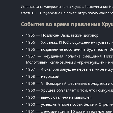
Использованы материалы из кн.: Хрущёв. Воспоминания. Из
Статья Н.В. Уфаркина на сайте http://www.warher
События во время правления Хру
1955 — Подписан Варшавский договор.
1956 — XX съезд КПСС с осуждением культа л
1956 — подавление восстания в Будапеште, В
1957 — неудачная попытка смещения Ники
Молотовым, Кагановичем и «примкнувшим к 
1957 — 4 октября запущен первый в мире иску
1958 — неурожай
1959 — VI Всемирный фестиваль молодёжи и 
1960 — Хрущёв объявляет о том, что коммуниз
1960 — вынос Сталина из мавзолея.
1960 — успешный полёт собак Белки и Стрелки
1961 — деноминация в 10 раз и введение ден