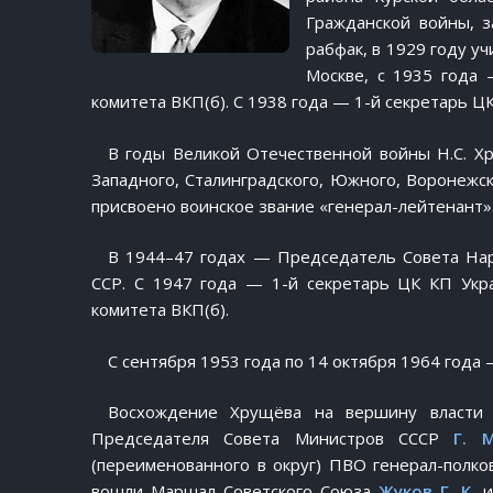
Гражданской войны, з
рабфак, в 1929 году у
Москве, с 1935 года 
комитета ВКП(б). С 1938 года — 1-й секретарь Ц
В годы Великой Отечественной войны Н.С. Х
Западного, Сталинградского, Южного, Воронежск
присвоено воинское звание «генерал-лейтенант»
В 1944–47 годах — Председатель Совета Нар
ССР. С 1947 года — 1-й секретарь ЦК КП Укр
комитета ВКП(б).
С сентября 1953 года по 14 октября 1964 года
Восхождение Хрущёва на вершину власти
Председателя Совета Министров СССР
Г. 
(переименованного в округ) ПВО генерал-полков
вошли Маршал Советского Союза
Жуков Г. К.
и