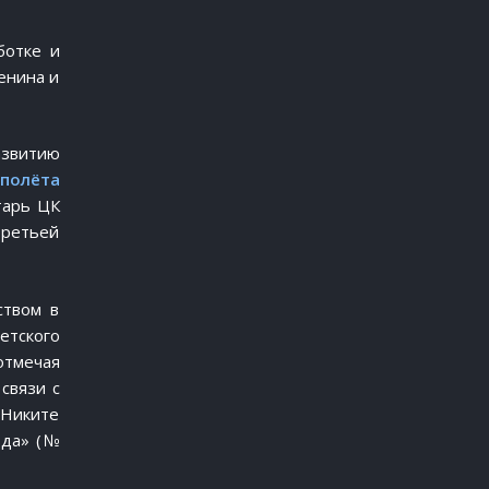
ботке и
енина и
азвитию
полёта
тарь ЦК
третьей
ством в
етского
отмечая
связи с
 Никите
зда» (№