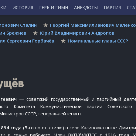
ИКИ
ИСТОРИЯ
ГЕРБ И ГИМН
АНЕКДОТЫ
ПАРТИЯ
СТА
ионович Сталин
Георгий Максимилианович Маленко
ич Брежнев
Юрий Владимирович Андропов
ил Сергеевич Горбачёв
Номинальные главы СССР
рущёв
ргеевич
— советский государственный и партийный деяте
ного Комитета Коммунистической партии Советского 
Министров СССР, генерал-лейтенант.
1894 года
(5-го по ст. стилю) в селе Калиновка ныне Дмитри
сти в семье рабочего. Член ВКП(б)/КПСС с 1918 года. У