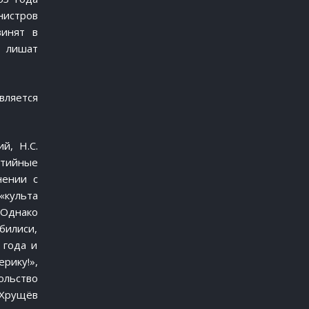
нистров
винят в
, лишат
вляется
й, Н.С.
ртийные
нении с
«культа
 Однако
билиси,
 года и
рику!»,
льство
 Хрущёв