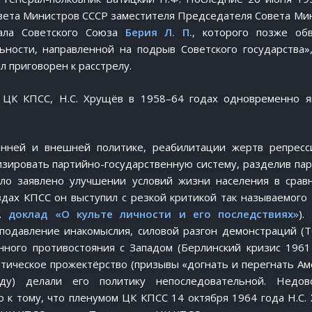
овета Министров СССР заместителя Председателя Совета Ми
ала Советского Союза
Берия Л. П.
, которого позже об
ьности, направленной на подрыв Советского государства»
л приговорен к расстрелу.
 ЦК КПСС, Н.С. Хрущёв в 1958–64 годах одновременно я
нней и внешней политике, реабилитации жертв репресси
зировать партийно-государственную систему, разделив па
ло заявлено улучшении условий жизни населения в срав
ездах КПСС он выступил с резкой критикой так называемого 
м.
доклад «О культе личности и его последствиях»
).
подавление инакомыслия, силовой разгон демонстраций (Т
енного противостояния с Западом (Берлинский кризис 1961
итическое прожектёрство (призывы «догнать и перегнать Аме
у) делали его политику непоследовательной. Недово
о к тому, что пленумом ЦК КПСС 14 октября 1964 года Н.С.