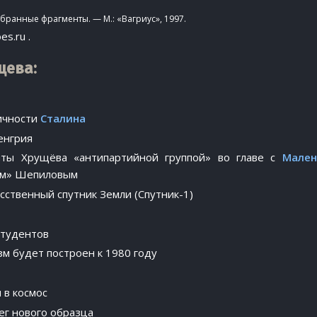
бранные фрагменты. — М.: «Вагриус», 1997.
oes.ru
.
щева:
ичности
Сталина
енгрия
ты Хрущёва «антипартийной группой» во главе с
Мале
ним» Шепиловым
сственный спутник Земли (Спутник-1)
студентов
м будет построен к 1980 году
 в космос
ег нового образца