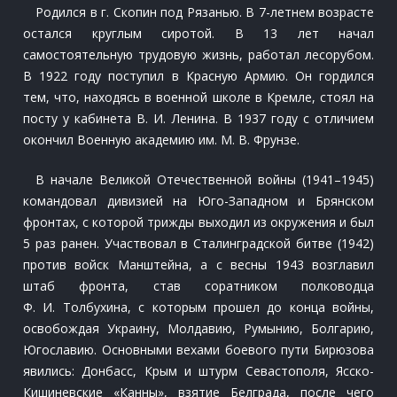
Родился в г. Скопин под Рязанью. В 7-летнем возрасте
остался круглым сиротой. В 13 лет начал
самостоятельную трудовую жизнь, работал лесорубом.
В 1922 году поступил в Красную Армию. Он гордился
тем, что, находясь в военной школе в Кремле, стоял на
посту у кабинета В. И. Ленина. В 1937 году с отличием
окончил Военную академию им. М. В. Фрунзе.
В начале Великой Отечественной войны (1941–1945)
командовал дивизией на Юго-Западном и Брянском
фронтах, с которой трижды выходил из окружения и был
5 раз ранен. Участвовал в Сталинградской битве (1942)
против войск Манштейна, а с весны 1943 возглавил
штаб фронта, став соратником полководца
Ф. И. Толбухина, с которым прошел до конца войны,
освобождая Украину, Молдавию, Румынию, Болгарию,
Югославию. Основными вехами боевого пути Бирюзова
явились: Донбасс, Крым и штурм Севастополя, Ясско-
Кишиневские «Канны», взятие Белграда, после чего