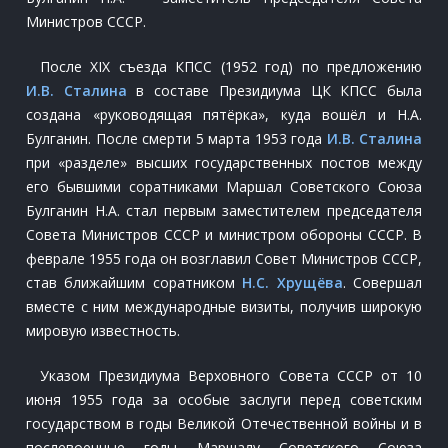
Министров СССР.
После XIX съезда КПСС (1952 год) по предложению
И.В. Сталина
в составе Президиума ЦК КПСС была
создана «руководящая пятёрка», куда вошёл и Н.А.
Булганин. После смерти 5 марта 1953 года
И.В. Сталина
при «разделе» высших государственных постов между
его бывшими соратниками Маршал Советского Союза
Булганин Н.А. стал первым заместителем председателя
Совета Министров СССР и министром обороны СССР. В
феврале 1955 года он возглавил Совет Министров СССР,
став ближайшим соратником
Н.С. Хрущёва
. Совершал
вместе с ним международные визиты, получив широкую
мировую известность.
Указом Президиума Верховного Совета СССР от 10
июня 1955 года за особые заслуги перед советским
государством в годы Великой Отечественной войны и в
послевоенные годы Маршалу Советского Союза