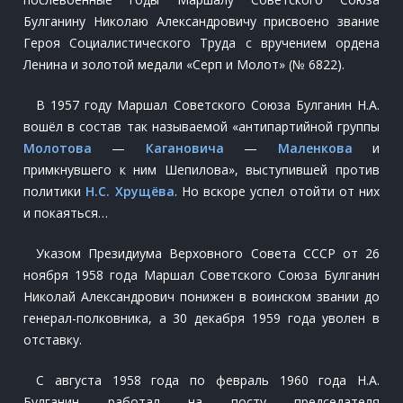
Булганину Николаю Александровичу присвоено звание
Героя Социалистического Труда с вручением ордена
Ленина и золотой медали «Серп и Молот» (№ 6822).
В 1957 году Маршал Советского Союза Булганин Н.А.
вошёл в состав так называемой «антипартийной группы
Молотова
—
Кагановича
—
Маленкова
и
примкнувшего к ним Шепилова», выступившей против
политики
Н.С. Хрущёва
. Но вскоре успел отойти от них
и покаяться…
Указом Президиума Верховного Совета СССР от 26
ноября 1958 года Маршал Советского Союза Булганин
Николай Александрович понижен в воинском звании до
генерал-полковника, а 30 декабря 1959 года уволен в
отставку.
С августа 1958 года по февраль 1960 года Н.А.
Булганин работал на посту председателя