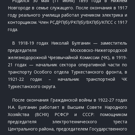
Родился 30 мая (11 июня) 1895 года в Нижнем
Новгороде в семье служащего. После окончания в 1917
году реального училища работал учеником электрика и
конторщиком. Член РСДРП(б)/РКП(б)/ВКП(б)/КПСС с 1917
года.
В 1918-19 годах Николай Булганин — заместитель
председателя Московско-Нижегородской
железнодорожной Чрезвычайной Комиссии (ЧК), в 1919-
21 годах — начальник сектора оперативной части по
транспорту Особого отдела Туркестанского фронта, в
1921-22 годах – начальник транспортной ЧК
Туркестанского округа.
После окончания Гражданской войны в 1922-27 годах
Н.А. Булганин работает в Высшем Совете Народного
Хозяйства (ВСНХ) РСФСР и СССР: помощником
председателя электротехнического треста
Центрального района, председателем Государственного