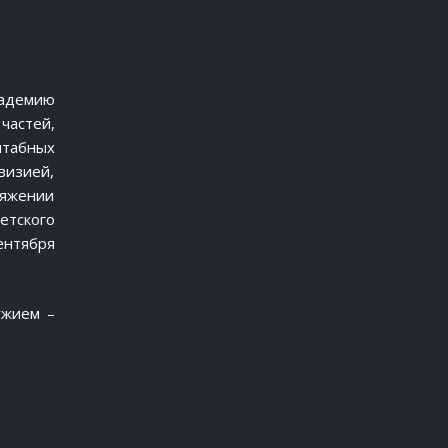
кадемию
частей,
штабных
визией,
тяжении
етского
ентября
ужием –