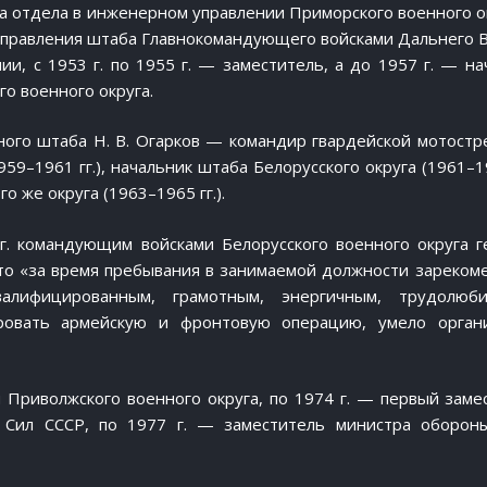
ка отдела в инженерном управлении Приморского военного ок
управления штаба Главнокомандующего войсками Дальнего В
ии, с 1953 г. по 1955 г. — заместитель, а до 1957 г. — на
о военного округа.
ого штаба Н. В. Огарков — командир гвардейской мотостр
59–1961 гг.), начальник штаба Белорусского округа (1961–19
 же округа (1963–1965 гг.).
г. командующим войсками Белорусского военного округа г
что «за время пребывания в занимаемой должности зареком
квалифицированным, грамотным, энергичным, трудолюб
ровать армейскую и фронтовую операцию, умело орган
 Приволжского военного округа, по 1974 г. — первый заме
 Сил СССР, по 1977 г. — заместитель министра оборон