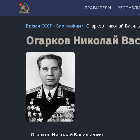
ПРАВИТЕЛИ
РЕСПУБЛ
Skip
›
›
Время СССР
Биографии
Огарков Николай Васил
to
content
Огарков Николай Ва
Огарков Николай Васильевич