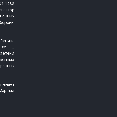
84-1988
спектор
иненных
обороны
 Ленина
969 г.),
 степени
руженных
транных
йтенант
 Маршал