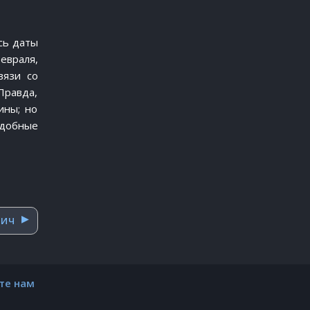
ись даты
февраля,
вязи со
Правда,
ины; но
одобные
ВИЧ
те нам