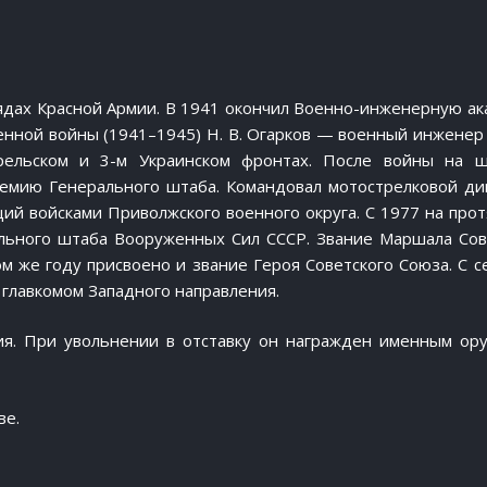
рядах Красной Армии. В 1941 окончил Военно-инженерную а
венной войны (1941–1945) Н. В. Огарков — военный инженер 
рельском и 3-м Украинском фронтах. После войны на 
демию Генерального штаба. Командовал мотострелковой ди
ий войсками Приволжского военного округа. С 1977 на про
ального штаба Вооруженных Сил СССР. Звание Маршала Сов
ом же году присвоено и звание Героя Советского Союза. С с
 главкомом Западного направления.
я. При увольнении в отставку он награжден именным ор
ве.