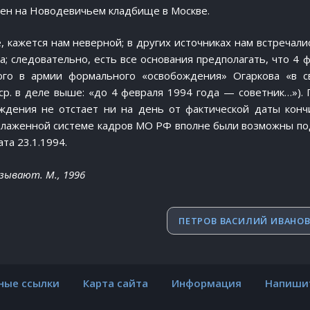
н на Новодевичьем кладбище в Москве.
е, кажется нам неверной; в других источниках нам встречал
а; следовательно, есть все основания предполагать, что 4 
го в армии формального «освобождения» Огаркова «в с
р. в деле выше: «до 4 февраля 1994 года — советник…»). 
ждения не отстает ни на день от фактической даты конч
 отлаженной системе кадров МО РФ вполне были возможны п
та 23.1.1994.
зывают. М., 1996
ПЕТРОВ ВАСИЛИЙ ИВАНО
ные ссылки
Карта сайта
Информация
Напиши