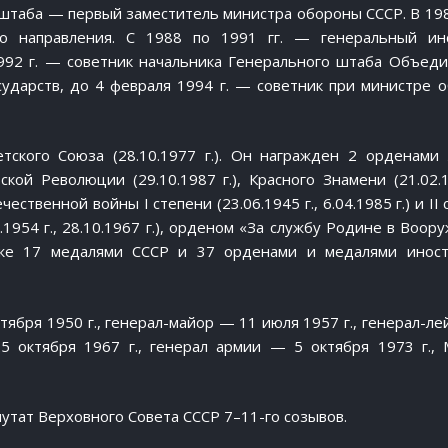
го штаба — первый заместитель министра обороны СССР. В 19
о направления. С 1988 по 1991 гг. — генеральный ин
1992 г. — советник начальника Генерального штаба Объед
ударств, до 4 февраля 1994 г. — советник при министре 
етского Союза (28.10.1977 г.). Он награжден 2 орденами
ьской Революции (29.10.1987 г.), Красного Знамени (21.02.1
чественной войны I степени (23.06.1945 г., 6.04.1985 г.) и II
1.1954 г., 28.10.1967 г.), орденом «За службу Родине в Воо
 также 17 медалями СССР и 37 орденами и медалями инос
тября 1950 г., генерал-майор — 11 июля 1957 г., генерал-ле
5 октября 1967 г., генерал армии — 5 октября 1973 г.,
епутат Верховного Совета СССР 7–11-го созывов.