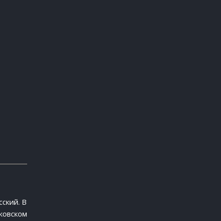
сский. В
ковском