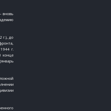
— вновь
кадемию
г.), до
фронта,
1944 г.
В конце
(январь
 сложной
олнении
дивизии
оенного