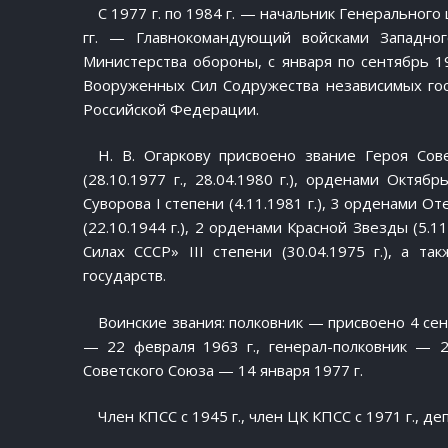
С 1977 г. по 1984 г. — начальник Генерально
гг. — Главнокомандующий войсками Западног
Министерства обороны, с января по сентябрь 
Вооруженных Сил Содружества независимых гос
Российской Федерации.
Н. В. Огаркову присвоено звание Героя Сов
(28.10.1977 г., 28.04.1980 г.), орденами Октябр
Суворова I степени (4.11.1981 г.), 3 орденами Оте
(22.10.1944 г.), 2 орденами Красной Звезды (5.1
Силах СССР» III степени (30.04.1975 г.), а
государств.
Воинские звания: полковник — присвоено 4 сен
— 22 февраля 1963 г., генерал-полковник — 2
Советского Союза — 14 января 1977 г.
Член КПСС с 1945 г., член ЦК КПСС с 1971 г., д