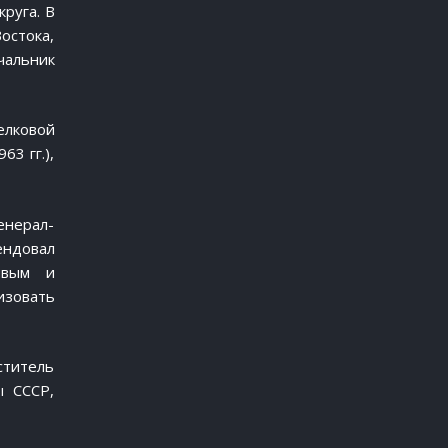
руга. В
остока,
чальник
елковой
63 гг.),
енерал-
ендовал
ивым и
изовать
ститель
ы СССР,