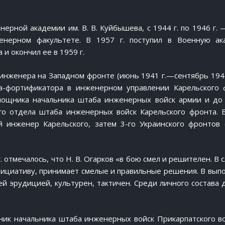
нерной академии им. В. В. Куйбышева, с 1944 г. по 1946 г. 
енерном факультете. В 1957 г. поступил в Военную а
 и окончил ее в 1959 г.
инженера на Западном фронте (июнь 1941 г.—сентябрь 1942 
а-фортификатора в инженерном управлении Карельского 
мощника начальника штаба инженерных войск армии и до 
о отдела штаба инженерных войск Карельского фронта. 
инженер Карельского, затем 3-го Украинского фронтов 
. отмечалось, что Н. В. Огарков «в бою смел и решителен. В
нициативу, принимает смелые и правильные решения. В вып
й эрудицией, культурен, тактичен. Среди личного состава 
ник начальника штаба инженерных войск Прикарпатского в