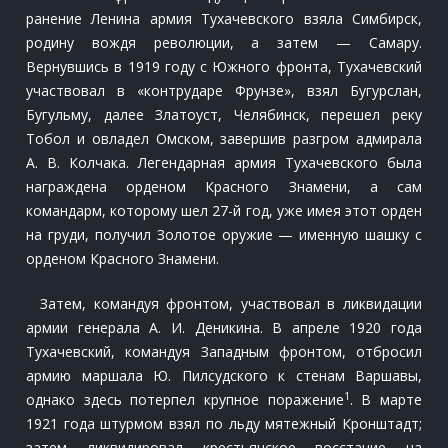
ранение Ленина армия Тухачевского взяла Симбирск,
родину вождя революции, а затем — Самару.
Вернувшись в 1919 году с Южного фронта, Тухачевский
участвовал в «контрударе Фрунзе», взял Бугурслан,
Бугульму, далее Златоуст, Челябинск, перешел реку
Тобол и овладел Омском, завершив разгром адмирала
А. В. Колчака. Легендарная армия Тухачевского была
награждена орденом Красного Знамени, а сам
командарм, которому шел 27-й год, уже имея этот орден
на груди, получил Золотое оружие — именную шашку с
орденом Красного Знамени.
Затем, командуя фронтом, участвовал в ликвидации
армии генерала А. И. Деникина. В апреле 1920 года
Тухачевский, командуя Западным фронтом, отбросил
армию маршала Ю. Пилсудского к стенам Варшавы,
1
однако здесь потерпел крупное поражение
. В марте
1921 года штурмом взял по льду мятежный Кронштадт;
затем ликвидировал крестьянское восстание на