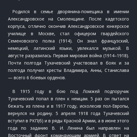
Родился в семье дворянина-помещика в имении
Александровское на Смоленщине. После кадетского
корпуса, отлично окончив Александровское юнкерское
училище в Москве, стал офицером гвардейского
Семеновского полка (1914). Он знал французский,
немецкий, латинский языки, увлекался музыкой. В
августе разразилась Первая мировая война (1914–1918).
Почти полгода Тухачевский участвовал в боях и за
полгода получил кресты Владимира, Анны, Станислава
— всего 6 боевых орденов.
В 1915 году в бою под Ломжей подпоручик
Тухачевский попал в плен к немцам. 5 раз он пытался
бежать из плена и в 1917 году, исколесив пол-Европы,
вернулся на родину. 5 апреля 1918 года Тухачевский
вступил в РКП(б) и в ряды Красной Армии, а в июне этого
года по заданию В. И. Ленина был направлен на
Восточный фронт командующим армией. В ответ на