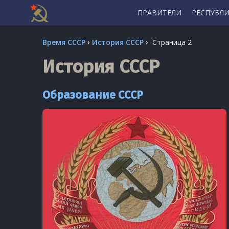
ПРАВИТЕЛИ
РЕСПУБЛ
Skip
›
›
Время СССР
История СССР
Страница 2
to
content
История СССР
Образование СССР