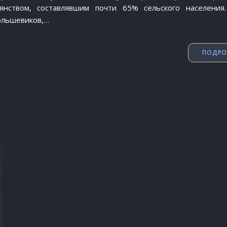
янством, составлявшим почти 65% сельского населени
большевиков,…
ПОДРО