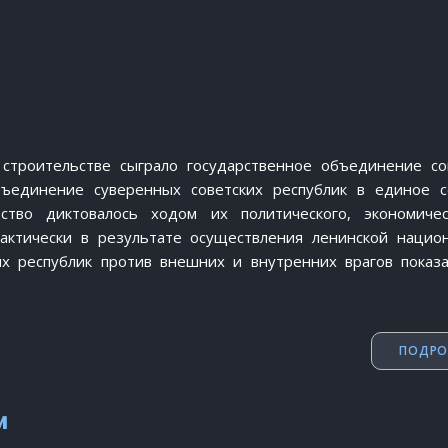
строительстве сыграло государственное объединение со
бъединение суверенных советских республик в единое 
рство диктовалось ходом их политического, экономиче
рактически в результате осуществления ленинской нацио
их республик против внешних и внутренних врагов показа
ПОДРО
и