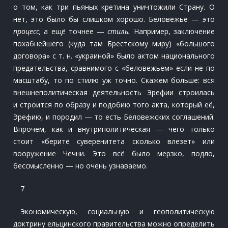
о том, как три пьяных кретина уничтожили Страну. О
нет, это было бы слишком хорошо. Беловежье — это
процесс,
а ещё точнее —
стиль.
Например, заключение
похабнейшего (куда там Брестскому миру) «большого
договора» с т. н. «украиной» было актом национального
предательства, сравнимого с «беловежьем» если не по
масштабу, то по стилю уж точно. Скажем больше: вся
внешнеполитическая деятельность Эрефии строилась
и строится по образу и подобию того акта, который её,
Эрефию, и породил — то есть Беловежских соглашений.
Впрочем, как и внутриполитическая — чего только
стоит «берите суверенитета сколько влезет» или
вооружение Чечни. Это всё было мерзко, подло,
бессмысленно — но очень узнаваемо.
7
Экономическую, социальную и геополитическую
доктрину ельцинского правительства можно определить