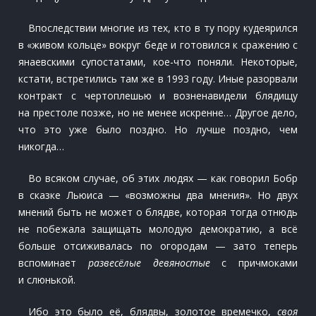
Впоследствии многие из тех, кто в ту пору кудеярился
в «живом кольце» вокруг беде и готовился к сражению с
янаевскими супостатами, кое-что поняли. Некоторые,
кстати, встретились там же в 1993 году. Иные разорвали
контракт с чертоплешью и возненавидели блядищу
на престоле позже, но не менее искренне… Другое дело,
что это уже было поздно. Но лучше поздно, чем
никогда…
Во всяком случае, об этих людях — как говорил Бобр
в сказке Льюиса — «возможны два мнения». Но двух
мнений быть не может о блядве, которая тогда отнюдь
не побежала защищать молодую демократию, а всё
больше отсиживалась по огородам — зато теперь
вспоминает
развесёлые девяностые
с причмоками
и слюнькой.
Ибо это было её, блядвы, золотое времечко,
своя