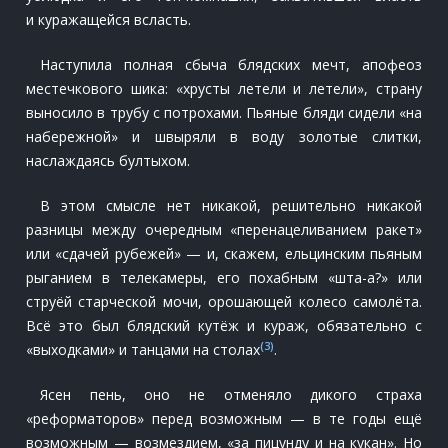
и куражащейся всласть.
Наступила полная сбыча блядских мечт, апофеоз
местечкового шика: «хрусты летели и летели», страну
выносило в трубу с потрохами. Пьяные бляди сидели «на
набережной» и швыряли в воду золотые слитки,
наслаждаясь бултыхом.
В этом смысле нет никакой, решительно никакой
разницы между очередным «перенацеливанием ракет»
или «сдачей рубежей» — и, скажем, ельцинским пьяным
рыганием в телекамеры, его похабным «шта-а?» или
струёй старческой мочи, орошающей колесо самолёта.
Всё это был блядский кутёж и кураж, обязательно с
(3)
«выходками» и танцами на столах
.
Ясен пень, оно не отменяло дикого страха
«реформаторов» перед возможным — в те годы ещё
возможным — возмездием, «за пицунду и на кукан». Но