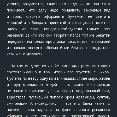
уровня, разумеется, сдаёт что надо — но при этом
понимает, что делу надо придавать законный вид
и толк, красиво оформлять бумажки, не светить
мордкой и соблюдать принятый в таких делах политес.
Здесь же сами пиндосы-победители только рот
разевали: да что это они творят?! Когда тот же Бакатин
передавал им схемы прослушки посольства, товарищей
из вашингтонского обкома были близки к кондратию:
«так же не делают».
На самом деле весь кайф «молодых реформаторов»
состоял именно в том, чтобы всё спустить с шиком.
Пустить по ветру одну из величайших стран мира, жизнь
и труд миллионов людей — о, таких экспириенсов
не знали и римские цезари. Нерон, подпаливший Рим,
Герострат, пустивший пеплом храм Артемиды, султан,
сжигающий Александрийку — всё это были какие-то
пигмеи, черви, мураши на фоне пьяного рычащего
ублюдка и его гоп-компашки, захватившей власть