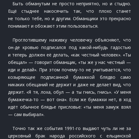
Быть обманутым не просто неприятно, но и стыдно.
Ещё стыднее накосячить так, что плохо станет
не только тебе, но и другим. Обманщики это прекрасно
понимают и обожают этим пользоваться.
Проглотившему наживку человечку объясняют, что
он-де кровью подписался под какой-нибудь гадостью
и теперь должен её делать, «как честный человек». «Ты
обещал» — говорит обманщик, «ты же у нас честный —
иди и делай». При этом почему-то не учитывается, что
козыряющее подписанной бумажкой блядво само
никаких обещаний не держит и даже не делает вид, что
держит. «Я тя, лоха, обул — а ты гнись, гнись». «У меня
бумажечка-то — вот она». Если же бумажки нет, в ход
идёт обычное блядье присловье: «ты меня замуж взял
— сам выбирал».
Точно так же события 1991-го выдают чуть ли не за
церковный брак народа российского с ельцинской