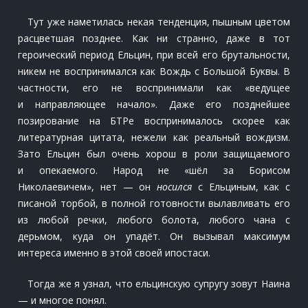
Тут уже наметилась некая тенденция, пышным цветом
расцветшая позднее. Как ни странно, даже в тот
героический период Ельцин, при всей его брутальности,
никем не воспринимался как Вождь с Большой Буквы. В
частности, его не воспринимали как «ведущее
и направляющее начало». Даже его позднейшее
позирование на БТРе воспринималось скорее как
литературная цитата, нежели как реальный вождизм.
Зато Ельцин был очень хорош в роли защищаемого
и опекаемого. Народ не «шёл за Борисом
Николаевичем», нет — он
носился
с Ельциным, как с
писаной торбой, в полной готовности вылавливать его
из любой речки, любого болота, любого чана с
дерьмом, куда он упадёт. Он вызывал максимум
интереса именно в этой своей ипостаси.
Тогда же я узнал, что ельцинскую супругу зовут Наина
— и многое понял.