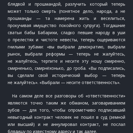
блядвой и прошмандой, разлучить который теперь
может только смерть (понятное дело, народа, а не
прошманды — та намерена жить и веселиться,
прокучивая имущество покойного супруга). Тогдашние
сватьи бабы Бабарихи, сладко певшие народу в уши
о прелестях и чистоте невесты, теперь ощериваются
гнилыми зубами: «вы выбрали демократию, выбрали
рынок, выбрали реформы — теперь не жалуйтесь,
не жалуйтесь, терпите и несите эту ношу смиренно,
смирненько, смирнёхонько, до гроба. «Вы подписались,
вы сделали свой исторический выбор — теперь
не жалуйтесь». «Выбрали — несите ответственность».
На самом деле все разговоры об «ответственности»
являются точно таким же обманом, заговариванием
зубов — для того, чтобы опрометчиво подписавший
невыгодный контракт человек не пошёл в суд (земной
или высший) и не аннулировал контракт, не послал
блядищу по известному адресу и так далее.