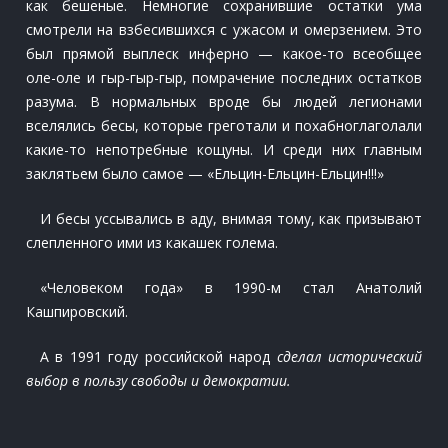
как бешеные. Немногие сохранившие остатки ума
смотрели на взбесившихся с ужасом и омерзением. Это
был прямой выплеск инферно — какое-то всеобщее
оле-оле и гыр-гыр-гыр, помрачение последних остатков
разума. В нормальных вроде бы людей легионами
вселялись бесы, которые греготали и похабноглаголали
какие-то непотребные кощуны. И среди них главным
заклятьем было самое — «Ельцин-Ельцин-Ельцин!!!»
И бесы уссывались в аду, внимая тому, как призывают
слепленного ими из какашек голема.
«Человеком года» в 1990-м стал Анатолий
Кашпировский.
А в 1991 году российской народ
сделал исторический
выбор в пользу свободы и демократии.