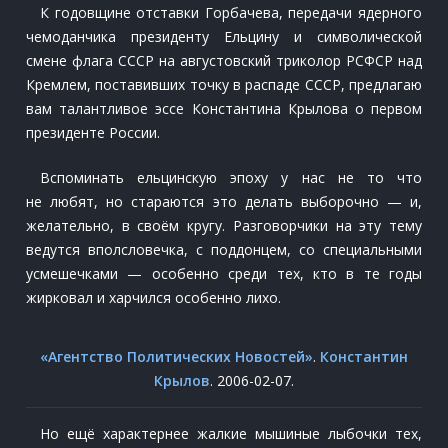
К годовщине отставки Горбачева, передачи ядерного
чемоданчика президенту Ельцину и символической
смене флага СССР на августовский триколор РСФСР над
Кремлем, поставивших точку в распаде СССР, предлагаю
вам талантливое эссе Константина Крылова о первом
президенте России.
Вспоминать ельцинскую эпоху у нас не то что
не любят, но стараются это делать выборочно — и,
желательно, в своём кругу. Разговорчики на эту тему
ведутся вполсловечка, с поддонцем, со специальными
усмешечками — особенно среди тех, кто в те годы
жирковал и харчился особенно лихо.
«Агентство Политических Новостей»
.
Константин
Крылов
. 2006-02-07.
Но ещё характернее жалкие мышиные лыбочки тех,