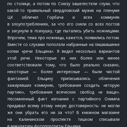
по столице, а потом по Союзу зашелестели слухи, что
какой-то правильный свердловский мужик на пленуме
ЦК обличил Горбача и всех коммуняк
в злоупотреблениях, за что его сняли со всех постов
и засунули в психушку, где пытались убить ножницами.
Впрочем, тема про ножницы, кажется, появились потом.
Вместе со слухами поползли набранные на пишмашинке
копии «речи Ельцина». Я видел несколько вариантов
этой речи. Некоторые из них более или менее
соответствовали тому, что было реально сказано,
некоторые — более интересные — были чистой
фантазией. Ельцину приписывались обличения
зажиревших коммуняк, требования создать «вторую
партию», требования всяческих свобод «и ваще».
Несомненный факт изгнания с партийного Олимпа
придавал всему этому некую достоверность: не могли
же они убрать его ни за что? В книжном магазине
на Калининском проспекте тишком списывали
в макулатуру фотопортреты Ельцина.