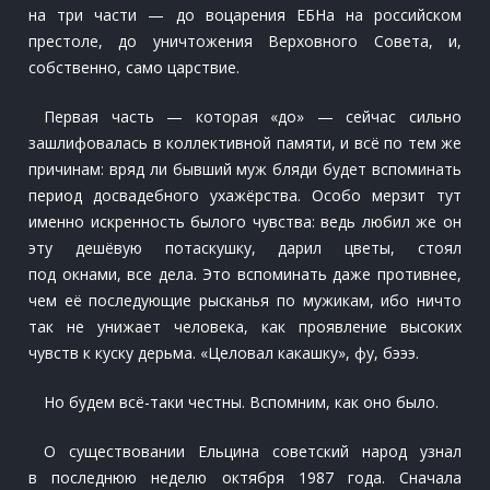
на три части — до воцарения ЕБНа на российском
престоле, до уничтожения Верховного Совета, и,
собственно, само царствие.
Первая часть — которая «до» — сейчас сильно
зашлифовалась в коллективной памяти, и всё по тем же
причинам: вряд ли бывший муж бляди будет вспоминать
период досвадебного ухажёрства. Особо мерзит тут
именно искренность былого чувства: ведь любил же он
эту дешёвую потаскушку, дарил цветы, стоял
под окнами, все дела. Это вспоминать даже противнее,
чем её последующие рысканья по мужикам, ибо ничто
так не унижает человека, как проявление высоких
чувств к куску дерьма. «Целовал какашку», фу, бэээ.
Но будем всё-таки честны. Вспомним, как оно было.
О существовании Ельцина советский народ узнал
в последнюю неделю октября 1987 года. Сначала