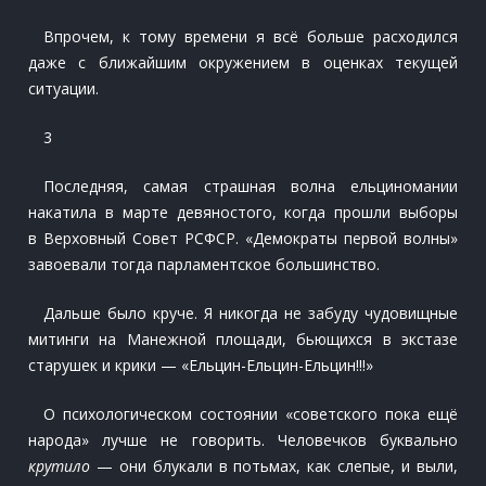
Впрочем, к тому времени я всё больше расходился
даже с ближайшим окружением в оценках текущей
ситуации.
3
Последняя, самая страшная волна ельциномании
накатила в марте девяностого, когда прошли выборы
в Верховный Совет РСФСР. «Демократы первой волны»
завоевали тогда парламентское большинство.
Дальше было круче. Я никогда не забуду чудовищные
митинги на Манежной площади, бьющихся в экстазе
старушек и крики — «Ельцин-Ельцин-Ельцин!!!»
О психологическом состоянии «советского пока ещё
народа» лучше не говорить. Человечков буквально
крутило
— они блукали в потьмах, как слепые, и выли,