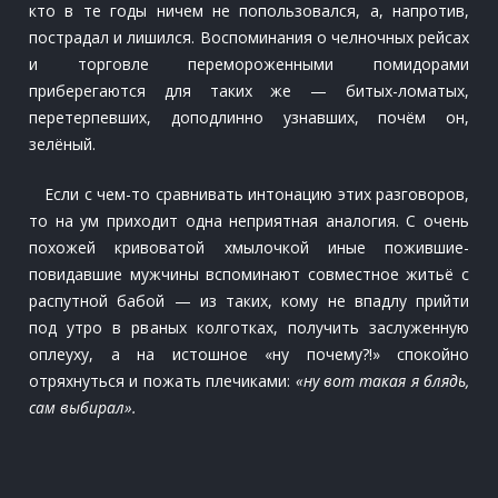
кто в те годы ничем не попользовался, а, напротив,
пострадал и лишился. Воспоминания о челночных рейсах
и торговле перемороженными помидорами
приберегаются для таких же — битых-ломатых,
перетерпевших, доподлинно узнавших, почём он,
зелёный.
Если с чем-то сравнивать интонацию этих разговоров,
то на ум приходит одна неприятная аналогия. С очень
похожей кривоватой хмылочкой иные пожившие-
повидавшие мужчины вспоминают совместное житьё с
распутной бабой — из таких, кому не впадлу прийти
под утро в рваных колготках, получить заслуженную
оплеуху, а на истошное «ну почему?!» спокойно
отряхнуться и пожать плечиками:
«ну вот такая я блядь,
сам выбирал».