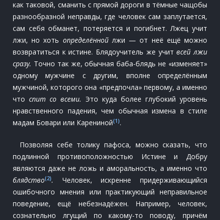
как таковой, сманить с прямой дороги в тёмные чащобы
разнообразной неправды, где человек сам заплутается,
сам себя обманет, потеряется и погибнет. Лжец учит
лжи, но хоть
определённой
лжи — от неё ещё можно
возвратиться к истине. Блядоучитель же учит
всей лжи
сразу.
Точно так же, обычная баба-блядь не «изменяет»
одному мужчине с другим, вполне определённым
мужчиной, которого она «предпочла» первому, а именно
что
спит со всеми.
Это куда более глубокий уровень
нравственного падения, чем обычная измена в стиле
(1)
мадам Бовари или Карениной
.
Позволяя себе толику пафоса, можно сказать, что
подлинной противоположностью Истине и Добру
являются даже не ложь и аморальность, а именно что
(2)
блядство
.
Человек, искренне придерживающийся
ошибочного мнения или практикующий неправильное
поведение, ещё небезнадёжен. Например, человек,
сознательно лгущий по какому-то поводу, причём