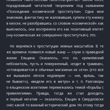
порадовавший читателей творением под названием
«Похождения космической проститутки». Одна моя
знакомая, фантастику не жаловавшая, купила эту книжку
в киоске, не разобравшись со словом «космической»: как
выяснилось, она восприняла его как позитивный эпитет
(«ну космическая же совершенно проститутка!»). Упс.
Но вернёмся к проституции земных масштабов. В те
же времена появился новый жанр — слухи о праведной
жизни Ельцина. Оказалось, что он, кремлёвский
небожитель, пусть и поверженный, «ездит в трамвае»,
«отоваривается в обычных магазинах из сети» (это всё
же вызывало лёгкое недоверие — «не, врёшь, так
не бывает»), «видели его в метро» и т. п. Разговоры
о ельцинском аскетизме перемежались темой «борьбы с
привилегиями». Правда, тогда же стал доходить
и первый негатив — оказалось, Ельцин в Свердловске
снёс какой-то важный исторический дом. Но этому тогда