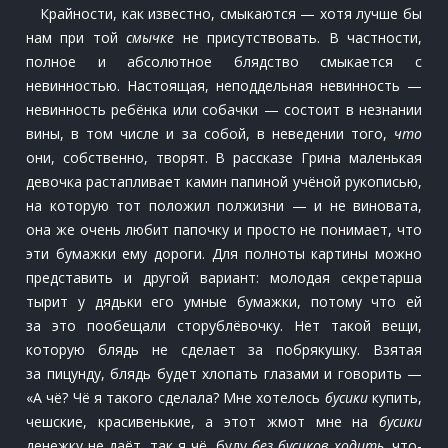
Крайности, как известно, смыкаются — хотя лучше бы
нам при той
смычке
не присутствовать. В частности,
полное и абсолютное блядство смыкается с
невинностью. Настоящая, неподдельная невинность —
невинность ребёнка или собачки — состоит в незнании
вины, в том числе и за собой, в неведении того,
что
они, собственно, творят. В рассказе Грина маленькая
девочка растапливает камин папиной учёной рукописью,
на которую тот положил полжизни — и не виновата,
она же очень любит папочку и просто не понимает, что
эти бумажки ему дороги. Для полноты картины можно
представить и другой вариант: молодая секретарша
тырит у дядьки его умные бумажки, потому что ей
за это пообещали сторублёвочку. Нет такой вещи,
которую блядь не сделает за побрякушку. Взятая
за пицунду, блядь будет хлопать глазами и говорить —
«А чё? Чё я такого сделала? Мне хотелось
бусики
купить,
чешские, красивенькие, а этот жмот мне на
бусики
денежку не даёт, так я чё, буду
без бусиков ходить,
что-