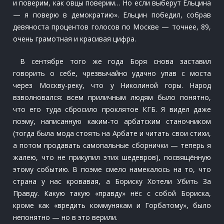
и поверим, как овцы поверим… Но если выберут Ельцина
— я поверю в демократию». Ельцин победил, собрав
девяноста процентов голосов по Москве — точнее, 89,
очень грамотная и красивая цифра.
В сентябре того же года Боря снова заставил
говорить о себе, чрезвычайно удачно упав с моста
через Москву-реку, что у Николиной горы. Народ
взволновался: всем приличным людям было понятно,
что его туда сбросило проклятое КГБ. Я видел даже
поэму, написанную каким-то арбатским станочником
(тогда была мода стоять на Арбате и читать свои стихи,
а потом продавать самопальные сборнички — теперь я
жалею, что не прикупил этих шедевров), посвящённую
этому событию. В поэме смело намекалось на то, что
страна у нас кровавая, а Бориску Хотели Убить За
Правду. Какую такую «правду» нёс с собой Бориска,
кроме как «вредить коммунякам и Горбатому», было
непонятно — но в это верили.