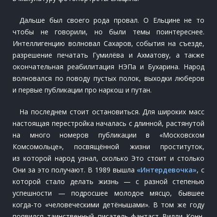
Дальше был своего рода провал. О Ельцине не то
чтобы не говорили, но были темы поинтереснее.
Интеллигенцию волновал Сахаров, события на съезде,
разрешение печатать Гумилёва и Ахматову, а также
окончательная реабилитация НЭПа и Бухарина. Народ
волновался по поводу пустых полок, выходки люберов
и первые публикации про наркош и путан.
На последнем стоит остановиться. Для широких масс
настоящая перестройка началась с длинной, растянутой
на много номеров публикации в «Московском
Комсомольце», посвящённой жизни проституток,
из которой народ узнал, сколько Это стоит и столько
Они за это получают. В 1989 вышла
«Интердевочка»
, с
которой стало делать жизнь — с разной степенью
успешности — подросшее молодое мясцо, бывшее
когда-то «человеческими детёнышами». В том же году
появился таинственный писатель-фантаст Вилли Конн,