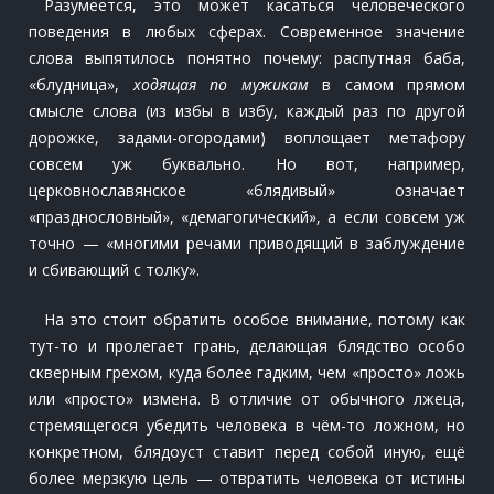
Разумеется, это может касаться человеческого
поведения в любых сферах. Современное значение
слова выпятилось понятно почему: распутная баба,
«блудница»,
ходящая по мужикам
в самом прямом
смысле слова (из избы в избу, каждый раз по другой
дорожке, задами-огородами) воплощает метафору
совсем уж буквально. Но вот, например,
церковнославянское «блядивый» означает
«празднословный», «демагогический», а если совсем уж
точно — «многими речами приводящий в заблуждение
и сбивающий с толку».
На это стоит обратить особое внимание, потому как
тут-то и пролегает грань, делающая блядство особо
скверным грехом, куда более гадким, чем «просто» ложь
или «просто» измена. В отличие от обычного лжеца,
стремящегося убедить человека в чём-то ложном, но
конкретном, блядоуст ставит перед собой иную, ещё
более мерзкую цель — отвратить человека от истины