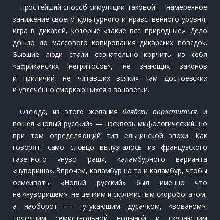
Простейший способ симуляции таковой — намеренное
занижение своего культурного и нравственного уровня,
игра в дикарей, которые «такие все природные». Дело
дошло до массового копирования дикарских повадок.
Бывшие люди стали сознательно корчить из себя
«африканских негритосов», не знающих законов
и приличий, не читавших всяких там Достоевских
и увлечённо сморкающихся в занавески.
Отсюда, из этого желания
блядски опроститься,
и
пошёл «новый русский» — насквозь мифологический, но
при том определяющий тип ельцинской эпохи. Как
говорят, само словцо вылузгалось из французского
газетного «нуво раш», каламбурного варианта
«нувориша». Впрочем, каламбур на то и каламбур, чтобы
осмеивать. «Новый русский» был именно что
не «нуворишем», не цепким и скряжистым скоробогачом,
а наоборот — гугукающим дурачком, «вованом»,
трясущим семиствольной волыной и скупающим