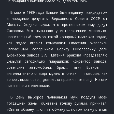
не придали значения: «мало ли, дело тёмное».
В марте 1989 года Ельцин был выдвинут кандидатом
в народные депутаты Верховного Совета СССР от
Москвы. Ходили слухи, что противником ему дадут
Сахарова. Это вызывало у интеллигенции морально-
нравственный тремор: какой коварный план! как подло,
как подло играют коммуняки! Опасения оказались
напрасными: соперником Борису Николаевичу дали
директора завода ЗИЛ Евгения Бракова (представляю
ухмылки сегодняших пиарщиков: «директор завода,
советские автомобили, брак… гы!»). Браков —
интеллигентного вида мужик в очках — говорил, как
теперь выясняется, довольно правильные вещи. Но они
никого не интересовали.
В день выборов пьяненький муж подруги моей
тогдашней жены, обхватив голову руками, причитал:
«Опять обманут… опять обманут… потом скажут, а мы