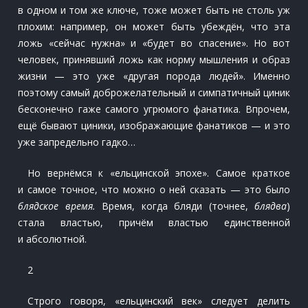
в одном и том же ключе, тоже может быть не столь уж
плохим: например, он может быть убеждён, что эта
ложь «сейчас нужна» и «будет во спасение». Но вот
человек, принявший ложь как норму мышления и образ
жизни — это уже «другая порода людей». Именно
поэтому самый доброжелательный и симпатичный циник
бесконечно гаже самого угрюмого фанатика. Впрочем,
ещё бывают циники, изображающие фанатиков — и это
уже запредельно гадко…
Но вернёмся к «ельцинской эпохе». Самое краткое
и самое точное, что можно о ней сказать — это было
блядское время.
Время, когда бляди (точнее,
блядва
)
стала властью, причём властью единственной
и абсолютной.
2
Строго говоря, «ельцинский век» следует делить