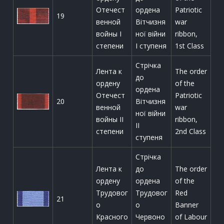
Отечест
ордена
Patriotic
19
венной
Вітчизня
war
войны I
ної війни
ribbon,
степени
І ступеня
1st Class
Стрічка
Лента к
The order
до
ордену
of the
ордена
Отечест
Patriotic
20
Вітчизня
венной
war
ної війни
войны II
ribbon,
ІІ
степени
2nd Class
ступеня
Стрічка
Лента к
до
The order
ордену
ордена
of the
Трудовог
Трудовог
Red
21
о
о
Banner
Красного
Червоно
of Labour