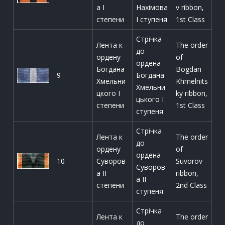
а I
Нахімова
v ribbon,
степени
І ступеня
1st Class
Стрічка
Лента к
The order
до
ордену
of
ордена
Богдана
Bogdan
9
Богдана
Хмельни
Khmelnits
Хмельни
цкого I
ky ribbon,
цького І
степени
1st Class
ступеня
Стрічка
Лента к
The order
до
ордену
of
ордена
10
Суворов
Suvorov
Суворов
а II
ribbon,
а ІІ
степени
2nd Class
ступеня
Стрічка
Лента к
The order
до