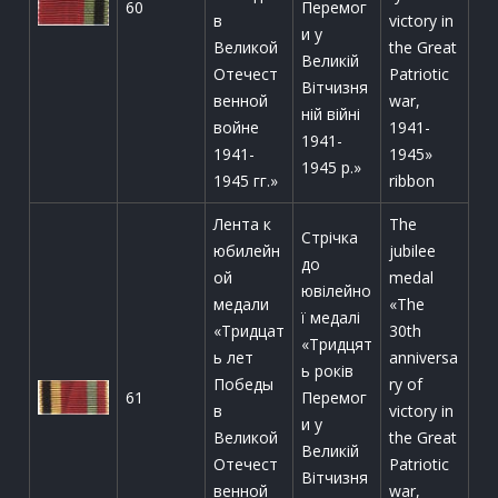
60
Перемог
в
victory in
и у
Великой
the Great
Великій
Отечест
Patriotic
Вітчизня
венной
war,
ній війні
войне
1941-
1941-
1941-
1945»
1945 р.»
1945 гг.»
ribbon
Лента к
The
Стрічка
юбилейн
jubilee
до
ой
medal
ювілейно
медали
«The
ї медалі
«Тридцат
30th
«Тридцят
ь лет
anniversa
ь років
Победы
ry of
61
Перемог
в
victory in
и у
Великой
the Great
Великій
Отечест
Patriotic
Вітчизня
венной
war,