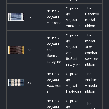
Стрічка
The
Лента к
до
Ushakov
37
медали
медалі
medal
Ушакова
Ушакова
ribbon
Стрічка
The
Лента к
до
medal
медали
медалі
«For
38
«За
«За
combat
боевые
бойові
service»
заслуги»
заслуги»
ribbon
Лента к
Стрічка
The
медали
до
Nakhimo
39
Нахимов
медалі
v medal
а
Нахімова
ribbon
Лента к
Стрічка
The
медали
до