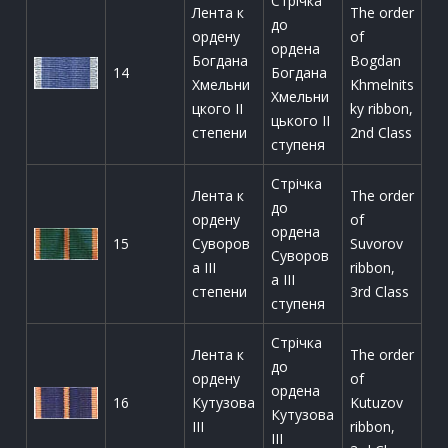
Стрічка
Лента к
The order
до
ордену
of
ордена
Богдана
Bogdan
14
Богдана
Хмельни
Khmelnits
Хмельни
цкого II
ky ribbon,
цького ІІ
степени
2nd Class
ступеня
Стрічка
Лента к
The order
до
ордену
of
ордена
15
Суворов
Suvorov
Суворов
а III
ribbon,
а ІІІ
степени
3rd Class
ступеня
Стрічка
Лента к
The order
до
ордену
of
ордена
16
Кутузова
Kutuzov
Кутузова
III
ribbon,
ІІІ