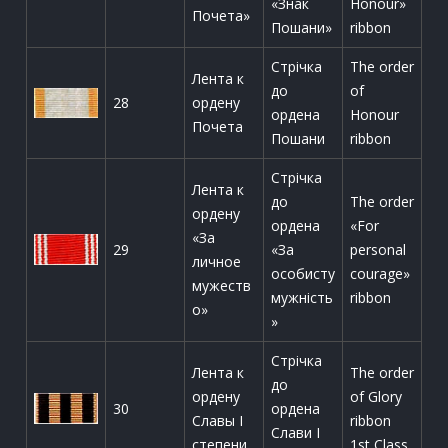
«Знак
Honour»
Почета»
Пошани»
ribbon
Стрічка
The order
Лента к
до
of
28
ордену
ордена
Honour
Почета
Пошани
ribbon
Стрічка
Лента к
до
The order
ордену
ордена
«For
«За
29
«За
personal
личное
особисту
courage»
мужеств
мужність
ribbon
о»
»
Стрічка
Лента к
The order
до
ордену
of Glory
30
ордена
Славы I
ribbon
Слави І
степени
1st Class