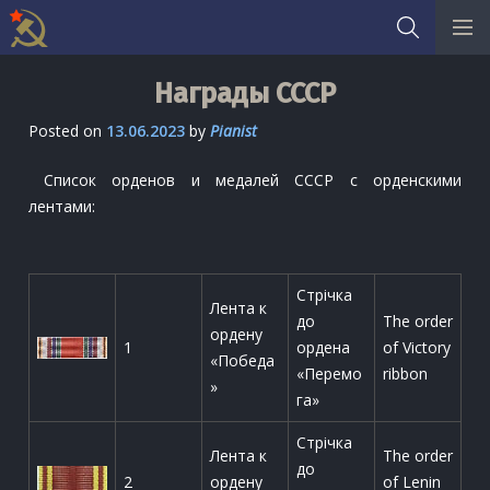
Skip
Награды СССР
to
content
Posted on
13.06.2023
by
Pianist
Список орденов и медалей СССР с орденскими
лентами:
Стрічка
Лента к
до
The order
ордену
1
ордена
of Victory
«Победа
«Перемо
ribbon
»
га»
Стрічка
Лента к
The order
до
2
ордену
of Lenin