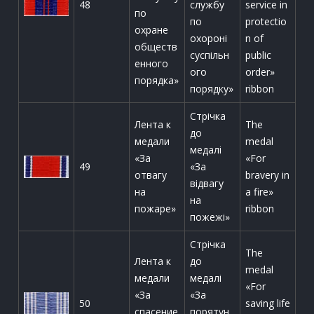
48
службу
service in
по
по
protectio
охране
охороні
n of
обществ
суспільн
public
енного
ого
order»
порядка»
порядку»
ribbon
Стрічка
Лента к
The
до
медали
medal
медалі
«За
«For
49
«За
отвагу
bravery in
відвагу
на
a fire»
на
пожаре»
ribbon
пожежі»
Стрічка
The
Лента к
до
medal
медали
медалі
«For
«За
«За
50
saving life
спасение
порятун