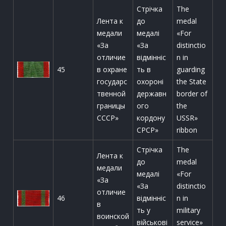
Стрічка
The
Лента к
до
medal
медали
медалі
«For
«За
«За
distinctio
отличие
відмінніс
n in
45
в охране
ть в
guarding
государс
охороні
the State
твенной
державн
border of
границы
ого
the
СССР»
кордону
USSR»
СРСР»
ribbon
Стрічка
The
Лента к
до
medal
медали
медалі
«For
«За
«За
distinctio
отличие
46
відмінніс
n in
в
ть у
military
воинской
військові
service»