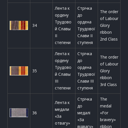
Лента к
Стрічка
The order
ордену
до
of Labour
Трудово
ордена
34
Glory
й Славы
Трудової
ribbon
II
Слави ІІ
2nd Class
степени
ступеня
Лента к
Стрічка
The order
ордену
до
of Labour
Трудово
ордена
35
Glory
й Славы
Трудової
ribbon
III
Слави ІІІ
3rd Class
степени
ступеня
Стрічка
The
Лента к
до
medal
медали
36
медалі
«For
«За
«За
bravery»
отвагу»
відвагу»
ribbon