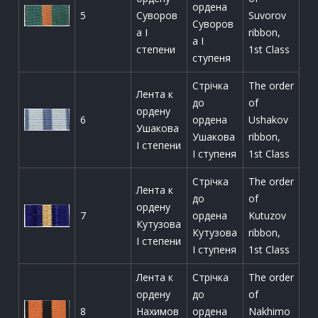
ордена
5
Суворов
Suvorov
Суворов
а I
ribbon,
а І
степени
1st Class
ступеня
Стрічка
The order
Лента к
до
of
ордену
6
ордена
Ushakov
Ушакова
Ушакова
ribbon,
I степени
І ступеня
1st Class
Стрічка
The order
Лента к
до
of
ордену
7
ордена
Kutuzov
Кутузова
Кутузова
ribbon,
I степени
І ступеня
1st Class
Лента к
Стрічка
The order
ордену
до
of
8
Нахимов
ордена
Nakhimo