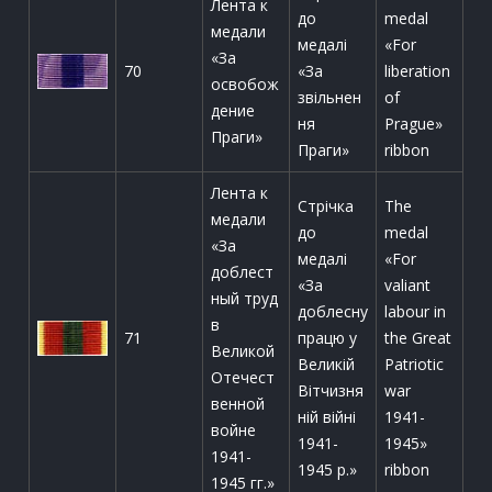
Лента к
до
medal
медали
медалі
«For
«За
70
«За
liberation
освобож
звільнен
of
дение
ня
Prague»
Праги»
Праги»
ribbon
Лента к
Стрічка
The
медали
до
medal
«За
медалі
«For
доблест
«За
valiant
ный труд
доблесну
labour in
в
71
працю у
the Great
Великой
Великій
Patriotic
Отечест
Вітчизня
war
венной
ній війні
1941-
войне
1941-
1945»
1941-
1945 р.»
ribbon
1945 гг.»