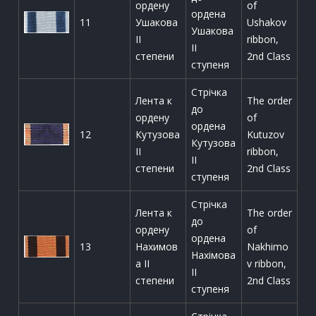
ордену
of
ордена
11
Ушакова
Ushakov
Ушакова
II
ribbon,
ІІ
степени
2nd Class
ступеня
Стрічка
Лента к
The order
до
ордену
of
ордена
12
Кутузова
Kutuzov
Кутузова
II
ribbon,
ІІ
степени
2nd Class
ступеня
Стрічка
Лента к
The order
до
ордену
of
ордена
13
Нахимов
Nakhimo
Нахімова
а II
v ribbon,
ІІ
степени
2nd Class
ступеня