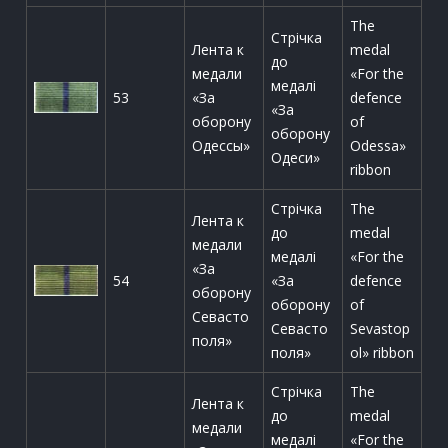
The
Стрічка
Лента к
medal
до
медали
«For the
медалі
53
«За
defence
«За
оборону
of
оборону
Одессы»
Odessa»
Одеси»
ribbon
Стрічка
The
Лента к
до
medal
медали
медалі
«For the
«За
54
«За
defence
оборону
оборону
of
Севасто
Севасто
Sevastop
поля»
поля»
ol» ribbon
Стрічка
The
Лента к
до
medal
медали
медалі
«For the