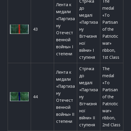
Стрічка
The
Лента к
до
medal
медали
медалі
«To
«Партиза
«Партиза
Partisan
ну
43
ну
of the
Отечест
Вітчизня
Patriotic
венной
ної
war»
войны» I
війни» І
ribbon,
степени
ступеня
1st Class
Стрічка
The
Лента к
до
medal
медали
медалі
«To
«Партиза
«Партиза
Partisan
ну
44
ну
of the
Отечест
Вітчизня
Patriotic
венной
ної
war»
войны» II
війни» ІІ
ribbon,
степени
ступеня
2nd Class