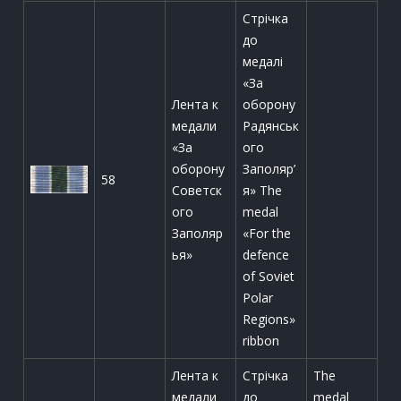
Стрічка
до
медалі
«За
Лента к
оборону
медали
Радянськ
«За
ого
оборону
Заполяр’
58
Советск
я» The
ого
medal
Заполяр
«For the
ья»
defence
of Soviet
Polar
Regions»
ribbon
Лента к
Стрічка
The
медали
до
medal