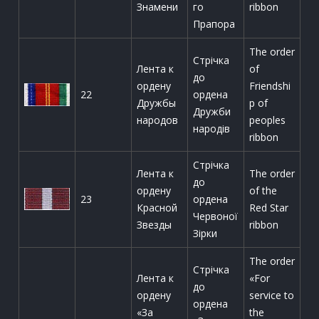
Знамени
го
ribbon
Прапора
The order
Стрічка
Лента к
of
до
ордену
Friendshi
22
ордена
Дружбы
p of
Дружби
народов
peoples
народів
ribbon
Стрічка
Лента к
The order
до
ордену
of the
23
ордена
Красной
Red Star
Червоної
Звезды
ribbon
Зірки
The order
Стрічка
Лента к
«For
до
ордену
service to
ордена
«За
the