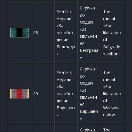
Стрічка
Лента к
The
до
медали
medal
медалі
«За
«For
«За
68
освобож
liberation
звільнен
дение
of
ня
Белграда
Belgrade
Белграда
»
» ribbon
»
Стрічка
Лента к
The
до
медали
medal
медалі
«За
«For
«За
69
освобож
liberation
звільнен
дение
of
ня
Варшавы
Warsaw»
Варшави
»
ribbon
»
Стрічка
The