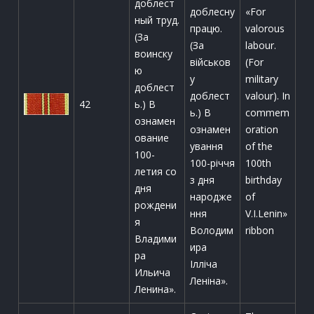
доблест
доблесну
«For
ный труд.
працю.
valorous
(За
(За
labour.
воинску
військов
(For
ю
у
military
доблест
доблест
valour). In
42
ь.) В
ь.) В
commem
ознамен
ознамен
oration
ование
ування
of the
100-
100-річчя
100th
летия со
з дня
birthday
дня
народже
of
рождени
ння
V.I.Lenin»
я
Володим
ribbon
Владими
ира
ра
Ілліча
Ильича
Леніна».
Ленина».