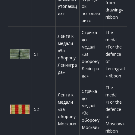
from
утопающ
ок
drawing»
их»
потопаю
ribbon
чих»
Стрічка
The
Лента к
до
medal
медали
медалі
«For the
«За
51
«За
defence
оборону
оборону
of
Ленингра
Ленінгра
Leningrad
да»
да»
» ribbon
The
Стрічка
Лента к
medal
до
медали
«For the
медалі
52
«За
defence
«За
оборону
of
оборону
Москвы»
Moscow»
Москви»
ribbon