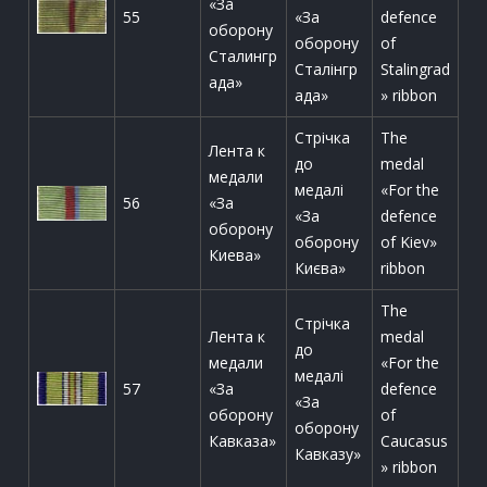
«За
55
«За
defence
оборону
оборону
of
Сталингр
Сталінгр
Stalingrad
ада»
ада»
» ribbon
Стрічка
The
Лента к
до
medal
медали
медалі
«For the
56
«За
«За
defence
оборону
оборону
of Kiev»
Киева»
Києва»
ribbon
The
Стрічка
Лента к
medal
до
медали
«For the
медалі
57
«За
defence
«За
оборону
of
оборону
Кавказа»
Caucasus
Кавказу»
» ribbon