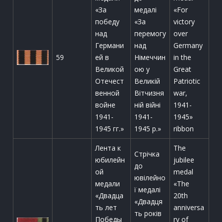
«За
медалі
«For
победу
«За
victory
над
перемогу
over
Германи
над
Germany
59
ей в
Німеччин
in the
Великой
ою у
Great
Отечест
Великій
Patriotic
венной
Вітчизня
war,
войне
ній війні
1941-
1941-
1941-
1945»
1945 гг.»
1945 р.»
ribbon
Лента к
The
Стрічка
юбилейн
jubilee
до
ой
medal
ювілейно
медали
«The
ї медалі
«Двадца
20th
«Двадця
ть лет
anniversa
ть років
Победы
ry of