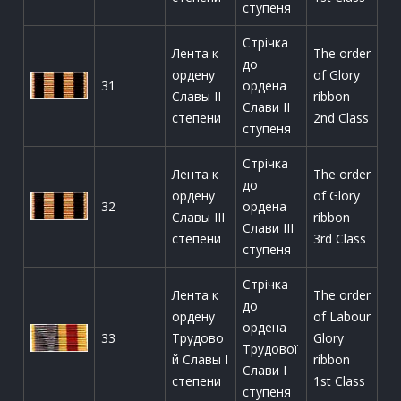
ступеня
Стрічка
Лента к
The order
до
ордену
of Glory
31
ордена
Славы II
ribbon
Слави ІІ
степени
2nd Class
ступеня
Стрічка
Лента к
The order
до
ордену
of Glory
32
ордена
Славы III
ribbon
Слави ІІІ
степени
3rd Class
ступеня
Стрічка
Лента к
The order
до
ордену
of Labour
ордена
33
Трудово
Glory
Трудової
й Славы I
ribbon
Слави І
степени
1st Class
ступеня