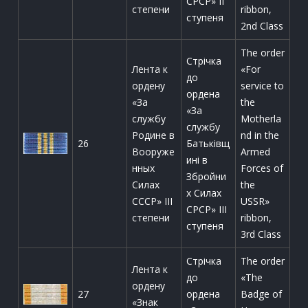
СРСР» ІІ
степени
ribbon,
ступеня
2nd Class
The order
Стрічка
Лента к
«For
до
ордену
service to
ордена
«За
the
«За
службу
Motherla
службу
Родине в
nd in the
26
Батьківщ
Вооруже
Armed
ині в
нных
Forces of
Збройни
Силах
the
х Силах
СССР» III
USSR»
СРСР» ІІІ
степени
ribbon,
ступеня
3rd Class
Стрічка
The order
Лента к
до
«The
ордену
27
ордена
Badge of
«Знак