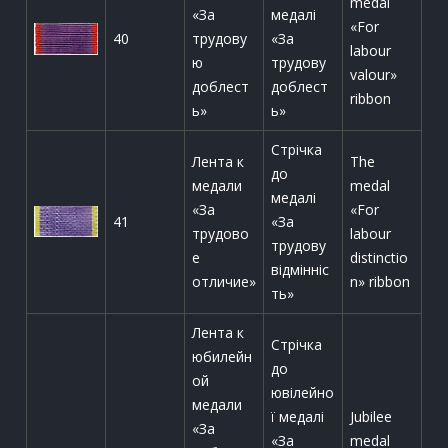
medal
«За
медалі
«For
40
трудову
«За
labour
ю
трудову
valour»
доблест
доблест
ribbon
ь»
ь»
Стрічка
Лента к
The
до
медали
medal
медалі
«За
«For
41
«За
трудово
labour
трудову
е
distinctio
відмінніс
отличие»
n» ribbon
ть»
Лента к
Стрічка
юбилейн
до
ой
ювілейно
медали
ї медалі
Jubilee
«За
«За
medal