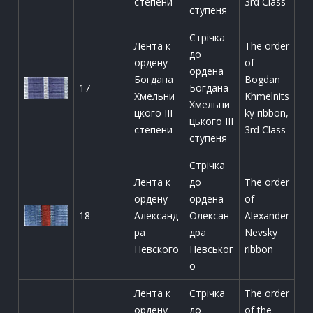
степени
3rd Class
ступеня
Стрічка
Лента к
The order
до
ордену
of
ордена
Богдана
Bogdan
17
Богдана
Хмельни
Khmelnits
Хмельни
цкого III
ky ribbon,
цького ІІІ
степени
3rd Class
ступеня
Стрічка
Лента к
до
The order
ордену
ордена
of
18
Александ
Олексан
Alexander
ра
дра
Nevsky
Невского
Невськог
ribbon
о
Лента к
Стрічка
The order
ордену
до
of the