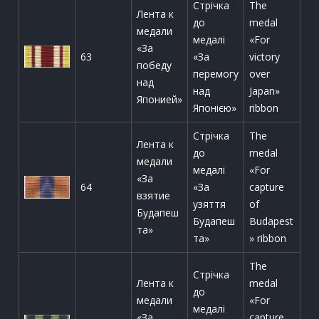
Стрічка
The
Лента к
до
medal
медали
медалі
«For
«За
63
«За
victory
победу
перемогу
over
над
над
Japan»
Японией»
Японією»
ribbon
Стрічка
The
Лента к
до
medal
медали
медалі
«For
«За
64
«За
capture
взятие
узяття
of
Будапеш
Будапеш
Budapest
та»
та»
» ribbon
The
Стрічка
Лента к
medal
до
медали
«For
медалі
«За
capture