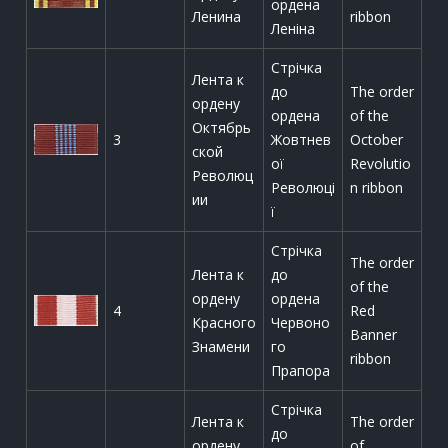
ордена
Ленина
ribbon
Леніна
Стрічка
Лента к
до
The order
ордену
ордена
of the
Октябрь
3
Жовтнев
October
ской
ої
Revolutio
Революц
Революці
n ribbon
ии
ї
Стрічка
The order
Лента к
до
of the
ордену
ордена
4
Red
Красного
Червоно
Banner
Знамени
го
ribbon
Прапора
Стрічка
Лента к
The order
до
ордену
of