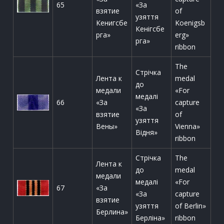
65
«За
взятие
of
узяття
Кенигсбе
Koenigsb
Кенігсбе
рга»
erg»
рга»
ribbon
The
Стрічка
Лента к
medal
до
медали
«For
медалі
66
«За
capture
«За
взятие
of
узяття
Вены»
Vienna»
Відня»
ribbon
Стрічка
The
Лента к
до
medal
медали
медалі
«For
67
«За
«За
capture
взятие
узяття
of Berlin»
Берлина»
Берліна»
ribbon