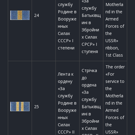
«За
службу
Motherla
службу
Родине в
nd in the
24
Батьківщ
Вооруже
Armed
ині в
нных
Forces of
Збройни
Силах
the
х Силах
СССР» I
USSR»
СРСР» І
степени
ribbon,
ступеня
1st Class
The order
Стрічка
Лента к
«For
до
ордену
service to
ордена
«За
the
«За
службу
Motherla
службу
Родине в
nd in the
25
Батьківщ
Вооруже
Armed
ині в
нных
Forces of
Збройни
Силах
the
х Силах
СССР» II
USSR»