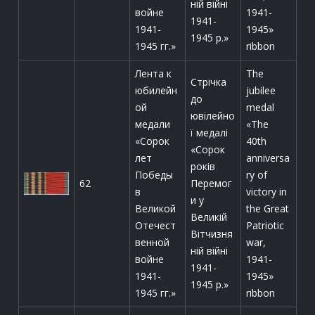
ній війні
войне
1941-
1941-
1941-
1945»
1945 р.»
1945 гг.»
ribbon
Лента к
The
Стрічка
юбилейн
jubilee
до
ой
medal
ювілейно
медали
«The
ї медалі
«Сорок
40th
«Сорок
лет
anniversa
років
Победы
ry of
62
Перемог
в
victory in
и у
Великой
the Great
Великій
Отечест
Patriotic
Вітчизня
венной
war,
ній війні
войне
1941-
1941-
1941-
1945»
1945 р.»
1945 гг.»
ribbon