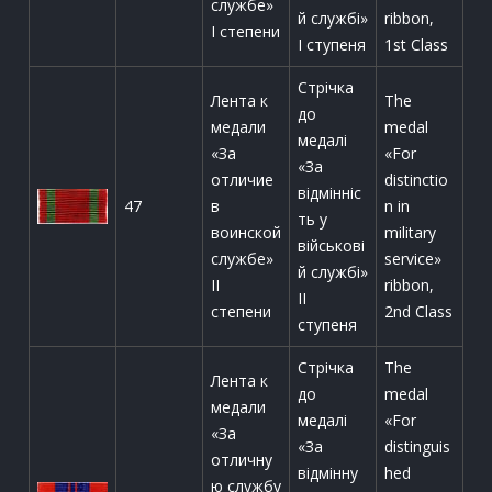
службе»
й службі»
ribbon,
I степени
І ступеня
1st Class
Стрічка
Лента к
The
до
медали
medal
медалі
«За
«For
«За
отличие
distinctio
відмінніс
47
в
n in
ть у
воинской
military
військові
службе»
service»
й службі»
II
ribbon,
ІІ
степени
2nd Class
ступеня
Стрічка
The
Лента к
до
medal
медали
медалі
«For
«За
«За
distinguis
отличну
відмінну
hed
ю службу