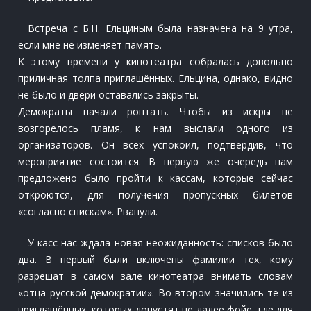
Встреча с Б.Н. Ельциным была назначена на 9 утра,
если мне не изменяет память.
К этому времени у кинотеатра собралась довольно
приличная толпа приглашённых. Ельцина, однако, видно
не было и двери оставались закрыты.
Демократы начали роптать. Чтобы из искры не
возгорелось пламя, к нам выслали одного из
организаторов. Он всех успокоил, подтвердив, что
мероприятие состоится. В первую же очередь нам
предложено было пройти к кассам, которые сейчас
откроются, для получения пропускных билетов
«согласно спискам». Рванули.
У касс нас ждала новая неожиданность: списков было
два. В первый были включены фамилии тех, кому
разрешат в самом зале кинотеатра внимать словам
«отца русской демократии». Во втором значились те из
приглашённых, которых допустят не далее фойе, где для