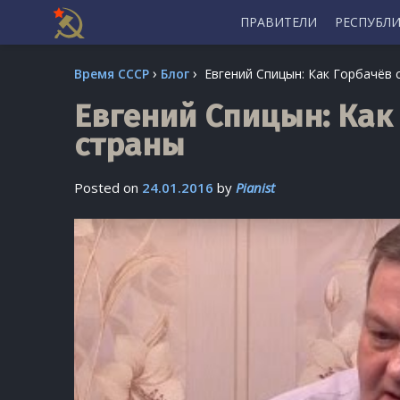
ПРАВИТЕЛИ
РЕСПУБЛ
Skip
›
›
Время СССР
Блог
Евгений Спицын: Как Горбачёв 
to
content
Евгений Спицын: Как
страны
Posted on
24.01.2016
by
Pianist