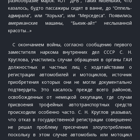
разнообразие марок: «От “ДРВ”, таких низеньких, что
казалось, будто пассажиры сидят в ванне, до “Оппель-
адмирала”, или “Хорьха”, или “Мерседеса”. Появились
американские машины, “Бьюик-айт” неслыханной
красоты…»
С окончанием войны, согласно сообщению первого
заместителя наркома внутренних дел СССР С. Н.
Круглова, участились случаи обращения в органы ГАИ
должностных и частных лиц с ходатайствами о
регистрации автомобилей и мотоциклов, источник
приобретения которых они не могли документально
подтвердить. Это касалось прежде всего районов,
освобожденных от немецкой оккупации, где случаи
присвоения трофейных автотранспортных средств
происходили особенно часто. С. Н. Круглов указывал,
что отказ в государственной регистрации совершенно
не решал проблему пресечения злоупотребления,
поскольку в этом случае автомобиль или мотоцикл