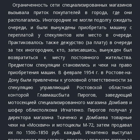
Ограниченность сети специализированных магазинов
вызывала приток покупателей в города, где они
располагались. Иногородние не могли подолгу ожидать
очереди, и были вынуждены приобретать машину с
переплатой у спекулянтов или место в очереди.
Практиковалось также дежурство (за плату) в очереди
за тех иногородних, кто, записавшись, вынужден был
возвратиться к месту постоянного жительства.
Предметом спекуляции становились и чеки на право
приобретения машин. В феврале 1954 г. в Ростове-на-
Дону были привлечены к уголовной ответственности за
спекуляцию управляющий Ростовской областной
конторой Главмашсбыта Пирогов, заведующий
мотосекцией специализированного магазина Домбаев и
шофер облисполкома Игнатенко. Пирогов получал у
директора магазина Ткаченко и Домбаева товарные
чеки на «Москвич» и мотоциклы М-72, затем продавал
их по 1500–1850 руб. каждый, Игнатенко выступал
посредником при сделках, продавцы получали взятки за