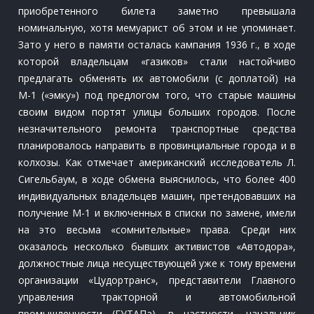
приобретенного билета заметно превышала
номинальную, хотя мемуарист об этом и не упоминает.
Зато у него в памяти осталась кампания 1936 г., в ходе
которой владельцам «газиков» стали настойчиво
предлагать обменять их автомобили (с доплатой) на
М-1 («эмку») под предлогом того, что старые машины
своим видом портят улицы больших городов. После
незначительного ремонта транспортные средства
планировалось направить в провинциальные города и в
колхозы. Как отмечает американский исследователь Л.
Сигельбаум, в ходе обмена выяснилось, что более 400
индивидуальных владельцев машин, претендовавших на
получение М-1 и включенных в списки по замене, имели
на это весьма «сомнительные» права. Среди них
оказалось несколько бывших активистов «Автодора»,
должностные лица несуществующей уже к тому времени
организации «Цудортранс», представители Главного
управления тракторной и автомобильной
промышленности (ГУТАПа), в частности, начальник